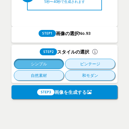
5秒〜40秒で生成されます
画像の選択
No.93
STEP
1
スタイルの選択
STEP
2
シンプル
ビンテージ
自然素材
和モダン
画像を生成する
STEP
3