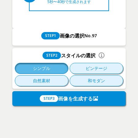
5秒〜40秒で生成されます
画像の選択
No.97
STEP
1
スタイルの選択
STEP
2
シンプル
ビンテージ
自然素材
和モダン
画像を生成する
STEP
3